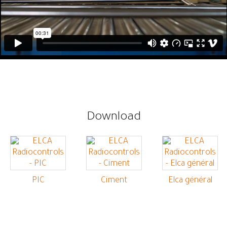
Download
PIC
Ciment
Elca général