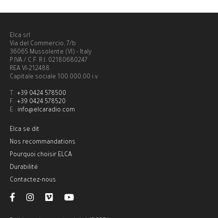
Elca srl
Via del Commercio, 7/b
36065 Mussolente (VI) - Italy
P.IVA / C.F. R.I. 02180680247
REA VI-212488
Capitale sociale 100.000,00 i.v.
T.:
+39 0424 578500
F.:
+39 0424 578520
E.:
info@elcaradio.com
Elca se dit
Nos recommandations
Pourquoi choisir ELCA
Durabilité
Contactez-nous