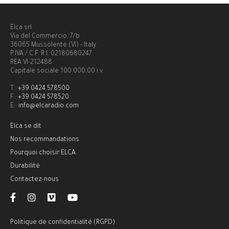
Elca srl
Via del Commercio, 7/b
36065 Mussolente (VI) - Italy
P.IVA / C.F. R.I. 02180680247
REA VI-212488
Capitale sociale 100.000,00 i.v.
T.:
+39 0424 578500
F.:
+39 0424 578520
E.:
info@elcaradio.com
Elca se dit
Nos recommandations
Pourquoi choisir ELCA
Durabilité
Contactez-nous
Politique de confidentialité (RGPD)