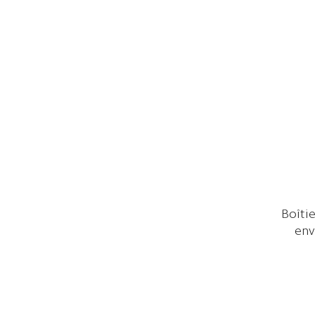
Boîti
env