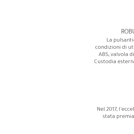
ROB
La pulsanti
condizioni di ut
ABS, valvola d
Custodia estern
Nel 2017, l’ecc
stata premiat