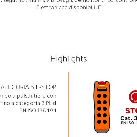
segatrici, mulini, vibrovagli, demolitori, PLC, controll
Elettroniche disponibili: E
Highlights
CATEGORIA 3 E-STOP
ndo a pulsantiera con
fino a categoria 3 PL d
EN ISO 13849-1