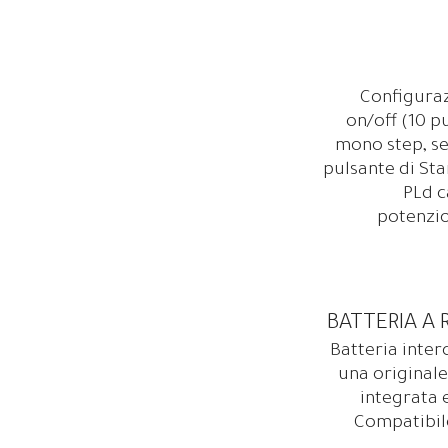
Configuraz
on/off (10 p
mono step, sel
pulsante di Sta
PLd c
potenzi
BATTERIA A 
Batteria inter
una originale
integrata 
Compatibile