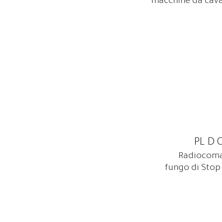
macchine da cava, 
PL D 
Radiocoma
fungo di Stop 