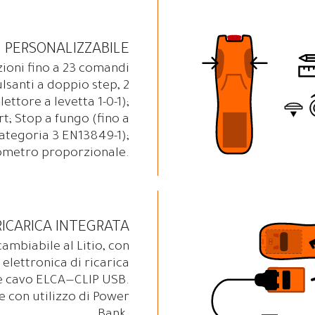
PERSONALIZZABILE
ioni fino a 23 comandi
ulsanti a doppio step, 2
ettore a levetta 1-0-1);
rt; Stop a fungo (fino a
ategoria 3 EN13849-1);
ometro proporzionale.
RICARICA INTEGRATA
cambiabile al Litio, con
 elettronica di ricarica
e cavo ELCA—CLIP USB.
 con utilizzo di Power