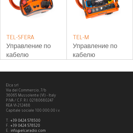
TEL-SFERA
TEL-M
Управление по
Управление по
кабелю
кабелю
Elca srl
Via del Commercio, 7/b
36065 Mussolente (VI) - Italy
P.IVA / C.F. R.I. 02180680247
REA VI-212488
Capitale sociale 100.000,00 i.v.
T.:
+39 0424 578500
F.:
+39 0424 578520
E.:
info@elcaradio.com