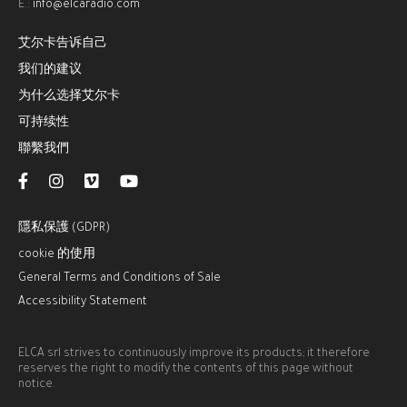
E.:
info@elcaradio.com
艾尔卡告诉自己
我们的建议
为什么选择艾尔卡
可持续性
聯繫我們
隱私保護 (GDPR)
cookie 的使用
General Terms and Conditions of Sale
Accessibility Statement
ELCA srl strives to continuously improve its products; it therefore
reserves the right to modify the contents of this page without
notice.