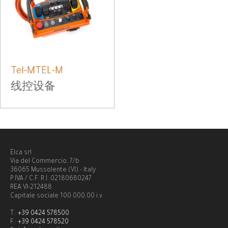
Tel-MTEL-M
线控设备
Elca srl
Via del Commercio, 7/b
36065 Mussolente (VI) - Italy
P.IVA / C.F. R.I. 02180680247
REA VI-212488
Capitale sociale 100.000,00 i.v.
T.:
+39 0424 578500
F.:
+39 0424 578520