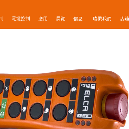
制
電纜控制
應用
展覽
信息
聯繫我們
店鋪