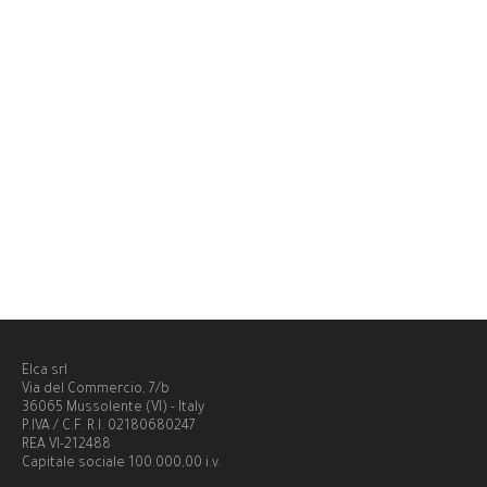
Elca srl
Via del Commercio, 7/b
36065 Mussolente (VI) - Italy
P.IVA / C.F. R.I. 02180680247
REA VI-212488
Capitale sociale 100.000,00 i.v.