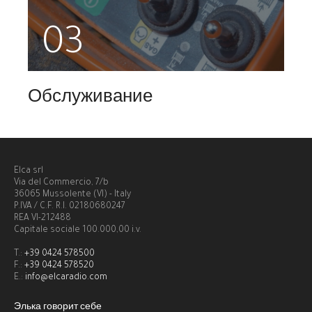
03
Обслуживание
Elca srl
Via del Commercio, 7/b
36065 Mussolente (VI) - Italy
P.IVA / C.F. R.I. 02180680247
REA VI-212488
Capitale sociale 100.000,00 i.v.
T.:
+39 0424 578500
F.:
+39 0424 578520
E.:
info@elcaradio.com
Элька говорит себе