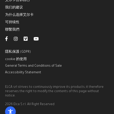
艾尔卡告诉自己
我们的建议
为什么选择艾尔卡
可持续性
聯繫我們
隱私保護 (GDPR)
cookie 的使用
General Terms and Conditions of Sale
Accessibility Statement
ELCA srl strives to continuously improve its products; it therefore
reserves the right to modify the contents of this page without
notice.
2026 Elca S.r.l. All Right Reserved