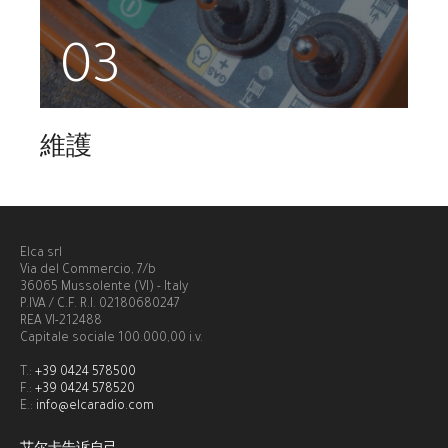
03
維護
Elca srl
Via del Commercio, 7/b
36065 Mussolente (VI) - Italy
P.IVA / C.F. R.I. 02180680247
REA VI-212488
Capitale sociale 100.000,00 i.v.
T.:
+39 0424 578500
F.:
+39 0424 578520
E.:
info@elcaradio.com