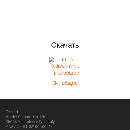
Скачать
Elca общее
Elca srl
Via del Commercio, 7/b
36065 Mussolente (VI) - Italy
P.IVA / C.F. R.I. 02180680247