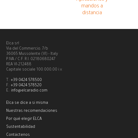
mandos a
distancia
Elca srl
Via del Commercio, 7/b
36065 Mussolente (VI) - Italy
P.IVA / C.F. R.I. 02180680247
REA VI-212488
Capitale sociale 100.000,00 i.v.
T.:
+39 0424 578500
F.:
+39 0424 578520
E.:
info@elcaradio.com
Elca se dice a si misma
Nuestras recomendaciones
Por qué elegir ELCA
Sustentabilidad
Contáctenos