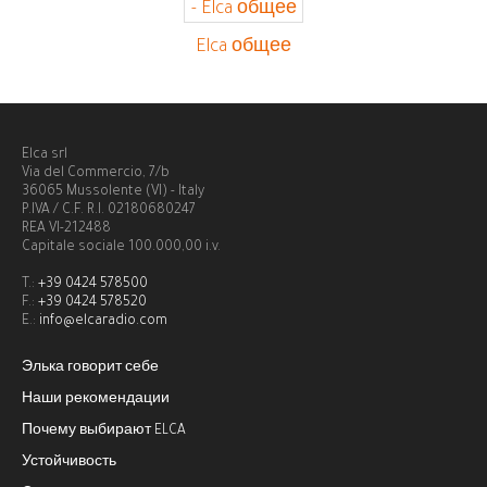
Elca общее
Elca srl
Via del Commercio, 7/b
36065 Mussolente (VI) - Italy
P.IVA / C.F. R.I. 02180680247
REA VI-212488
Capitale sociale 100.000,00 i.v.
T.:
+39 0424 578500
F.:
+39 0424 578520
E.:
info@elcaradio.com
Элька говорит себе
Наши рекомендации
Почему выбирают ELCA
Устойчивость