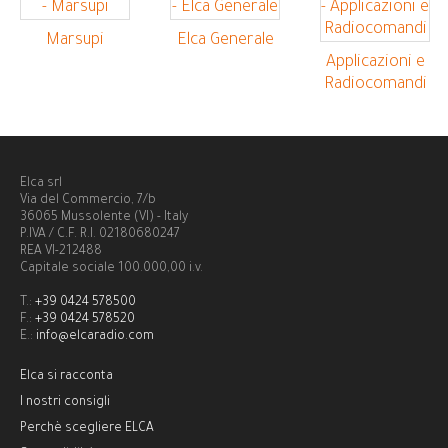
Marsupi
Elca Generale
Applicazioni e
Radiocomandi
Elca srl
Via del Commercio, 7/b
36065 Mussolente (VI) - Italy
P.IVA / C.F. R.I. 02180680247
REA VI-212488
Capitale sociale 100.000,00 i.v.
T.:
+39 0424 578500
F.:
+39 0424 578520
E.:
info@elcaradio.com
Elca si racconta
I nostri consigli
Perchè scegliere ELCA